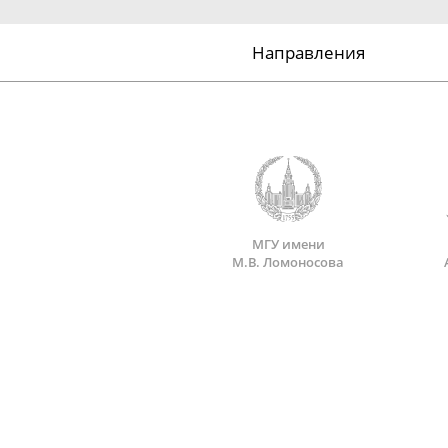
Направления
МГУ имени
М.В. Ломоносова