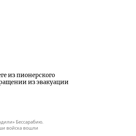
еге из пионерского
вращении из эвакуации
одили» Бессарабию.
аши войска вошли