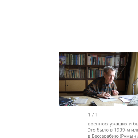
1
/
1
военнослужащих и был
Это было в 1939-м ил
в Бессарабию (Румыни