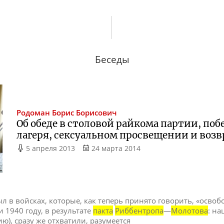
Беседы
Родоман
Борис Борисович
Об обеде в столовой райкома партии, поб
лагеря, сексуальном просвещении и воз
5 апреля 2013
24 марта 2014
 в войсках, которые, как теперь принято говорить, «освоб
и 1940 году, в результате
пакта
Риббентропа
—
Молотова
: н
ю), сразу же отхватили, разумеется