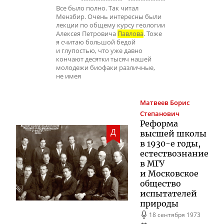
Все было полно. Так читал
Мензбир. Очень интересны были
лекции по общему курсу геологии
Алексея Петровича
Павлова
. Тоже
я считаю большой бедой
и глупостью, что уже давно
кончают десятки тысяч нашей
молодежи биофаки различные,
не имея
Матвеев
Борис
Степанович
Реформа
Д
высшей школы
в
1930-е
годы,
естествознание
в МГУ
и Московское
общество
испытателей
природы
18 сентября 1973