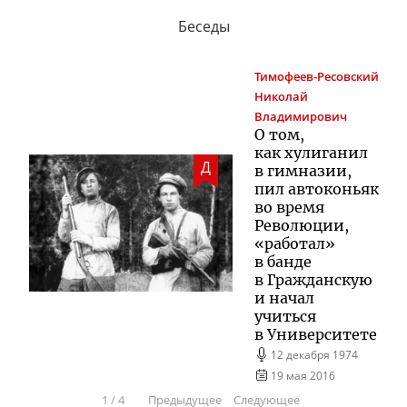
Беседы
Тимофеев-Ресовский
Николай
Владимирович
О том,
как хулиганил
Д
в гимназии,
пил автоконьяк
во время
Революции,
«работал»
в банде
в Гражданскую
и начал
учиться
в Университете
12 декабря 1974
19 мая 2016
1
/
4
Предыдущее
Следующее