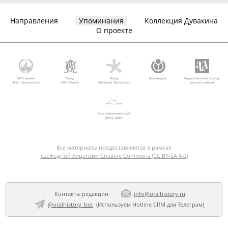
Направления
Упоминания
Коллекция Дувакина
О проекте
МГУ имени
Фонд
Фонд
Викимедиа
Национальный корпус
М.В. Ломоносова
AVC Charity
Михаила Прохорова
русского языка
Благотворительный
фонд «Дар»
Все материалы предоставляются в рамках
свободной лицензии Creative Commons (CC BY-SA 4.0)
Контакты редакции:
info@oralhistory.ru
@oralhistory_bot
(Используем
Hotline CRM для Телеграм
)