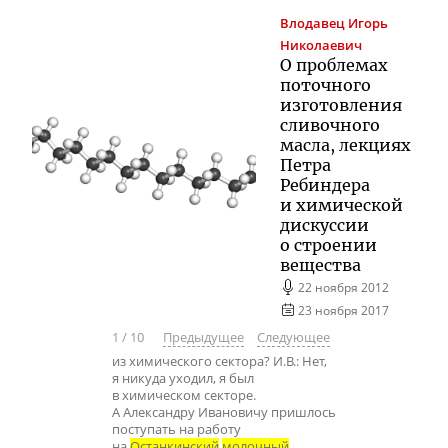
Влодавец
Игорь
Николаевич
О проблемах
поточного
изготовления
сливочного
масла, лекциях
Петра
Ребиндера
и химической
дискуссии
о строении
вещества
22 ноября 2012
23 ноября 2017
1
/
10
Предыдущее
Следующее
из химического сектора? И.В.: Нет,
я никуда уходил, я был
в химическом секторе.
А Александру Ивановичу пришлось
поступать на работу
на
Останкинский
молочный