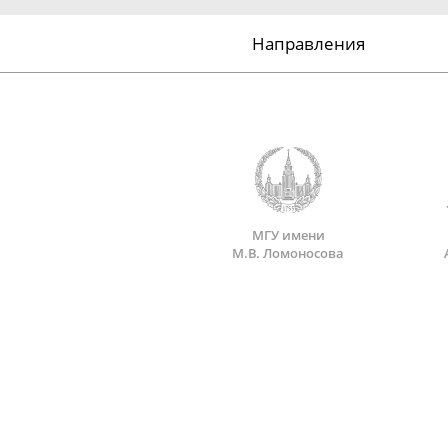
Направления
МГУ имени
М.В. Ломоносова