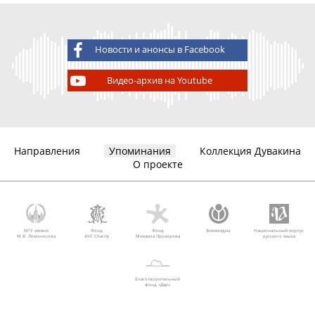
Новости и анонсы в Facebook
Видео-архив на Youtube
Направления
Упоминания
Коллекция Дувакина
О проекте
МГУ имени
Фонд
Фонд
Викимедиа
Национальный корпус
М.В. Ломоносова
AVC Charity
Михаила Прохорова
русского языка
Благотворительный
фонд «Дар»