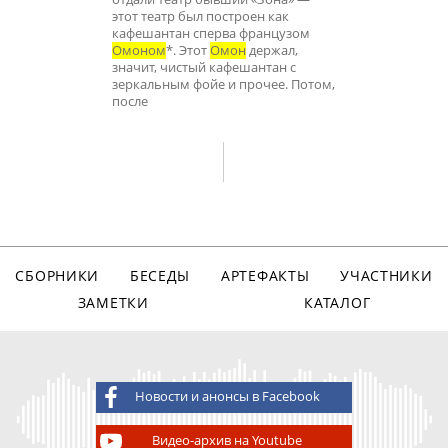
этот театр был построен как
кафешантан сперва французом
Омоном
*. Этот
Омон
держал,
значит, чистый кафешантан с
зеркальным фойе и прочее. Потом,
после
СБОРНИКИ
БЕСЕДЫ
АРТЕФАКТЫ
УЧАСТНИКИ
ЗАМЕТКИ
КАТАЛОГ
Новости и анонсы в Facebook
Видео-архив на Youtube