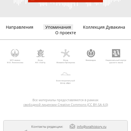
Направления
Упоминания
Коллекция Дувакина
О проекте
МГУ имени
Фонд
Фонд
Викимедиа
Национальный корпус
М.В. Ломоносова
AVC Charity
Михаила Прохорова
русского языка
Благотворительный
фонд «Дар»
Все материалы предоставляются в рамках
свободной лицензии Creative Commons (CC BY-SA 4.0)
Контакты редакции:
info@oralhistory.ru