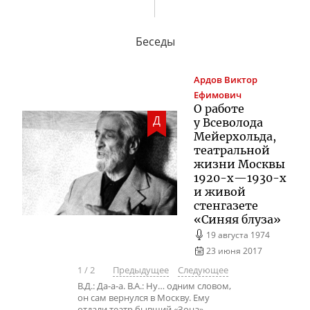
Беседы
Ардов
Виктор
Ефимович
О работе
Д
у Всеволода
Мейерхольда,
театральной
жизни Москвы
1920-х
—
1930-х
и живой
стенгазете
«Синяя блуза»
19 августа 1974
23 июня 2017
1
/
2
Предыдущее
Следующее
В.Д.: Да-а-а. В.А.: Ну… одним словом,
он сам вернулся в Москву. Ему
отдали театр бывший «Зона» —