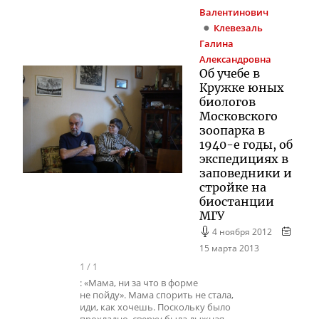
Валентинович
Клевезаль
Галина
Александровна
Об учебе в
Кружке юных
биологов
Московского
зоопарка в
1940-е годы, об
экспедициях в
заповедники и
стройке на
биостанции
МГУ
4 ноября 2012
15 марта 2013
1
/
1
: «Мама, ни за что в форме
не пойду». Мама спорить не стала,
иди, как хочешь. Поскольку было