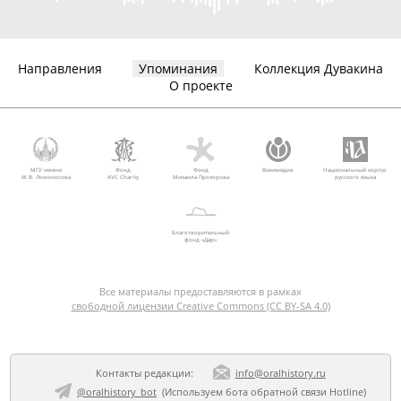
Направления
Упоминания
Коллекция Дувакина
О проекте
МГУ имени
Фонд
Фонд
Викимедиа
Национальный корпус
М.В. Ломоносова
AVC Charity
Михаила Прохорова
русского языка
Благотворительный
фонд «Дар»
Все материалы предоставляются в рамках
свободной лицензии Creative Commons (CC BY-SA 4.0)
Контакты редакции:
info@oralhistory.ru
@oralhistory_bot
(Используем
бота обратной связи Hotline
)