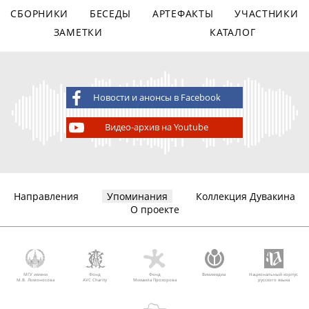
СБОРНИКИ
БЕСЕДЫ
АРТЕФАКТЫ
УЧАСТНИКИ
ЗАМЕТКИ
КАТАЛОГ
Новости и анонсы в Facebook
Видео-архив на Youtube
Направления
Упоминания
Коллекция Дувакина
О проекте
МГУ имени
Фонд
Фонд
Викимедиа
Национальный корпус
М.В. Ломоносова
AVC Charity
Михаила Прохорова
русского языка