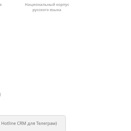
а
Национальный корпус
русского языка
)
м
Hotline CRM для Телеграм
)