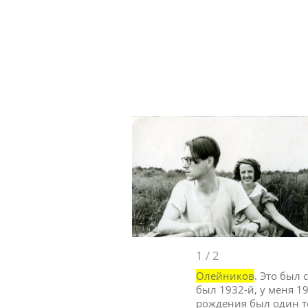
1
/
2
Олейников
. Это был
был 1932-й, у меня 1
рождения был один 