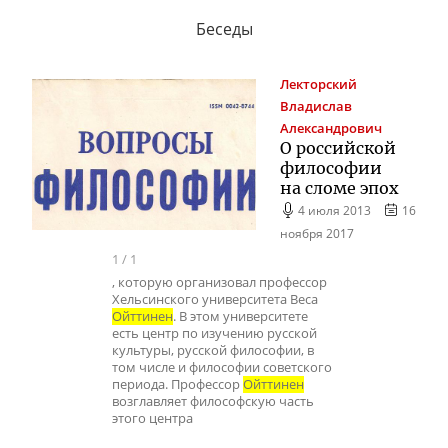
Беседы
Лекторский
Владислав
Александрович
О российской
философии
на сломе эпох
4 июля 2013
16
ноября 2017
1
/
1
, которую организовал профессор
Хельсинского университета Веса
Ойттинен
. В этом университете
есть центр по изучению русской
культуры, русской философии, в
том числе и философии советского
периода. Профессор
Ойттинен
возглавляет философскую часть
этого центра