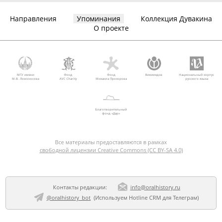
Направления
Упоминания
Коллекция Дувакина
О проекте
МГУ имени
Фонд
Фонд
Викимедиа
Национальный корпус
М.В. Ломоносова
AVC Charity
Михаила Прохорова
русского языка
Благотворительный
фонд «Дар»
Все материалы предоставляются в рамках
свободной лицензии Creative Commons (CC BY-SA 4.0)
Контакты редакции:
info@oralhistory.ru
@oralhistory_bot
(Используем
Hotline CRM для Телеграм
)