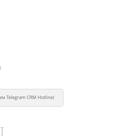
)
уем
Telegram CRM Hotline
)
U