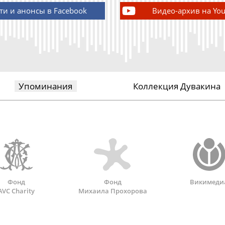
ти и анонсы в Facebook
Видео-архив на Yo
Упоминания
Коллекция Дувакина
Фонд
Фонд
Викимеди
AVC Charity
Михаила Прохорова