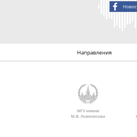
Новос
Направления
МГУ имени
М.В. Ломоносова