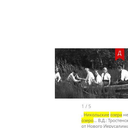
Д
1
/
5
.
Никольские
озера
не
озеро
… В.Д.: Тростенс
от Нового Иерусалима