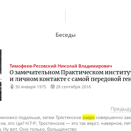
Беседы
Тимофеев-Ресовский
Николай Владимирович
О замечательном Практическом институ
и личном контакте с самой передовой г
30 января 1975
28 сентября 2016
Предыд
множко подальше, затем Трóстенское
озеро
совершенно зам
кое, это где? Н.Т-Р.: Тростенское — это так верст, наверное, 
. Ну вот. Они только, большинство