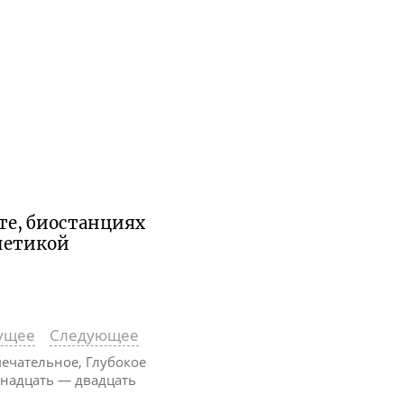
те, биостанциях
енетикой
ущее
Следующее
ечательное, Глубокое
пятнадцать — двадцать