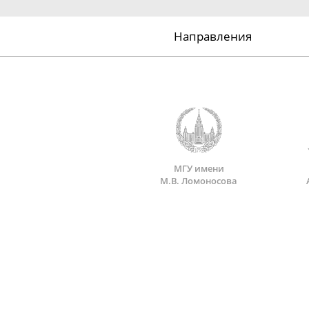
Направления
МГУ имени
М.В. Ломоносова