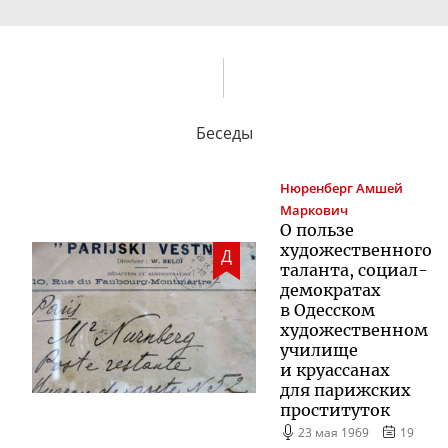
Беседы
Нюренберг
Амшей
Маркович
О пользе
художественного
Д
таланта,
социал-
демократах
в Одесском
художественном
училище
и круассанах
для парижских
проституток
23 мая 1969
19