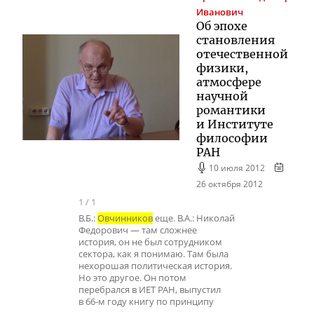
Иванович
Об эпохе
становления
отечественной
физики,
атмосфере
научной
романтики
и Институте
философии
РАН
10 июля 2012
26 октября 2012
1
/
1
В.Б.:
Овчинников
еще. В.А.: Николай
Федорович — там сложнее
история, он не был сотрудником
сектора, как я понимаю. Там была
нехорошая политическая история.
Но это другое. Он потом
перебрался в ИЕТ РАН, выпустил
в 66-м году книгу по принципу