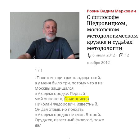
Розин
Вадим Маркович
О философе
Щедровицком,
московском
методологическом
кружке и судьбах
методологии
6 июля 2012
12
ноября 2012
1
/
1
. Положен один для кандидатской,
а у меня было три, потому что я из
Москвы защищался
в Академгородке. Первый
мой оппонент,
Овчинников
Николай Федорович, известный.
Он дал отзыв, но поехать
в Академгородок не смог. Второй,
Оруджев, известный философ, тоже
дал