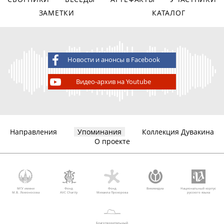
ЗАМЕТКИ
КАТАЛОГ
Новости и анонсы в Facebook
Видео-архив на Youtube
Направления
Упоминания
Коллекция Дувакина
О проекте
МГУ имени
Фонд
Фонд
Викимедиа
Национальный корпус
М.В. Ломоносова
AVC Charity
Михаила Прохорова
русского языка
Благотворительный