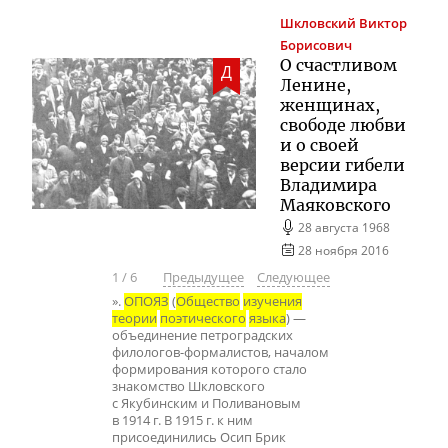
Шкловский
Виктор
Борисович
О счастливом
Д
Ленине,
женщинах,
свободе любви
и о своей
версии гибели
Владимира
Маяковского
28 августа 1968
28 ноября 2016
1
/
6
Предыдущее
Следующее
».
ОПОЯЗ
(
Общество
изучения
теории
поэтического
языка
) —
объединение петроградских
филологов-формалистов, началом
формирования которого стало
знакомство Шкловского
с Якубинским и Поливановым
в 1914 г. В 1915 г. к ним
присоединились Осип Брик