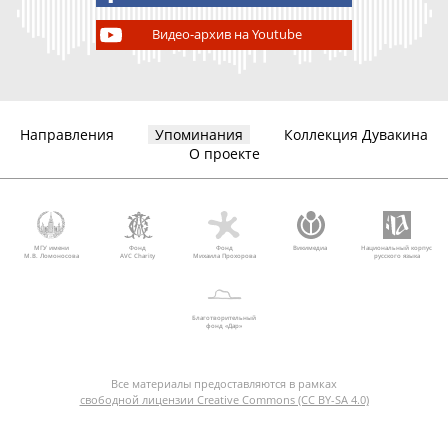
Видео-архив на Youtube
Направления
Упоминания
Коллекция Дувакина
О проекте
МГУ имени
Фонд
Фонд
Викимедиа
Национальный корпус
М.В. Ломоносова
AVC Charity
Михаила Прохорова
русского языка
Благотворительный
фонд «Дар»
Все материалы предоставляются в рамках
свободной лицензии Creative Commons (CC BY-SA 4.0)