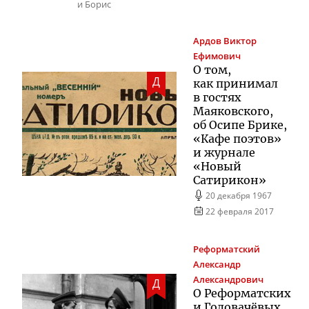
и Борис
Ардов
Виктор
Ефимович
О том,
Д
как принимал
в гостях
Маяковского,
об Осипе Брике,
«Кафе поэтов»
и журнале
«Новый
Сатирикон»
20 декабря 1967
22 февраля 2017
Реформатский
Александр
Александрович
Д
О Реформатских
и Головачёвых,