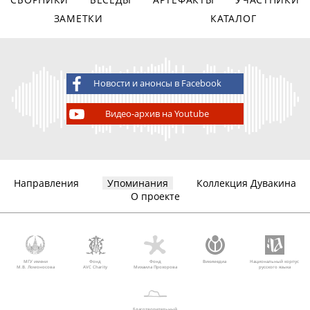
ЗАМЕТКИ
КАТАЛОГ
Новости и анонсы в Facebook
Видео-архив на Youtube
Направления
Упоминания
Коллекция Дувакина
О проекте
МГУ имени
Фонд
Фонд
Викимедиа
Национальный корпус
М.В. Ломоносова
AVC Charity
Михаила Прохорова
русского языка
Благотворительный