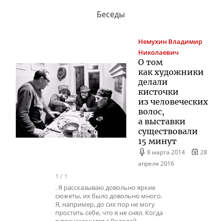
Беседы
Немухин
Владимир
Николаевич
О том
как художники
делали
кисточки
из человеческих
волос,
а выставки
существовали
15 минут
8 марта 2014
28
апреля 2016
1
/
1
. Я рассказываю довольно яркие
сюжеты, их было довольно много.
Я, например, до сих пор не могу
простить себе, что я не снял. Когда