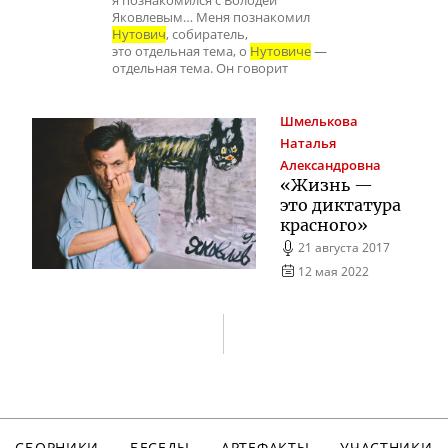
я познакомился с Володей
Яковлевым… Меня познакомил
Нутович
, собиратель,
это отдельная тема, о
Нутовиче
—
отдельная тема. Он говорит
Шмелькова
Наталья
Александровна
«Жизнь —
это диктатура
красного»
21 августа 2017
12 мая 2022
СБОРНИКИ
БЕСЕДЫ
АРТЕФАКТЫ
УЧАСТНИКИ