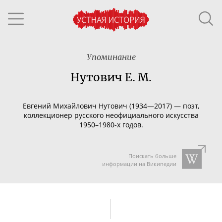
Упоминание
Нутович Е. М.
Евгений Михайлович Нутович (1934
—2017
)
—
поэт,
коллекционер
русского неофициального искусства
19
50–198
0-х
годов.
Поискать больше
информации на Википедии