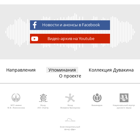
Новости и анонсы в Facebook
Видео-архив на Youtube
Направления
Упоминания
Коллекция Дувакина
О проекте
МГУ имени
Фонд
Фонд
Викимедиа
Национальный корпус
М.В. Ломоносова
AVC Charity
Михаила Прохорова
русского языка
Благотворительный
фонд «Дар»