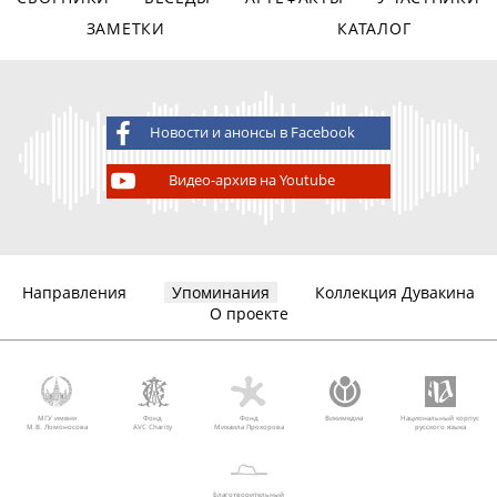
ЗАМЕТКИ
КАТАЛОГ
Новости и анонсы в Facebook
Видео-архив на Youtube
Направления
Упоминания
Коллекция Дувакина
О проекте
МГУ имени
Фонд
Фонд
Викимедиа
Национальный корпус
М.В. Ломоносова
AVC Charity
Михаила Прохорова
русского языка
Благотворительный