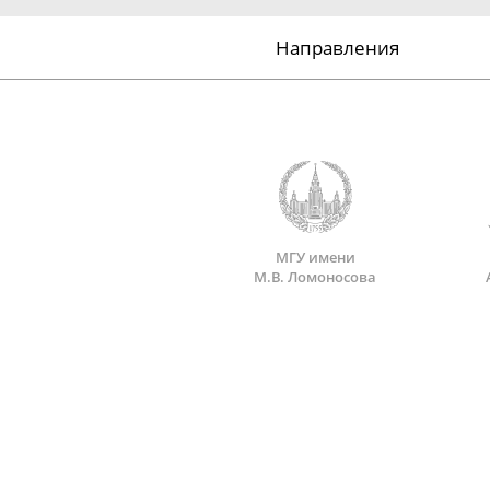
Направления
МГУ имени
М.В. Ломоносова