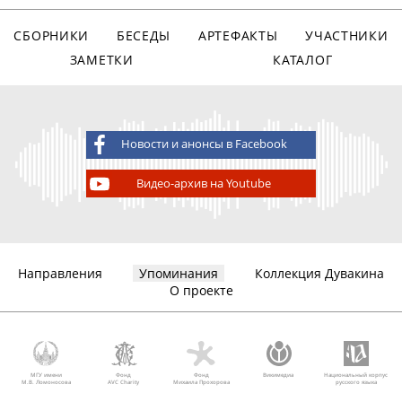
СБОРНИКИ
БЕСЕДЫ
АРТЕФАКТЫ
УЧАСТНИКИ
ЗАМЕТКИ
КАТАЛОГ
Новости и анонсы в Facebook
Видео-архив на Youtube
Направления
Упоминания
Коллекция Дувакина
О проекте
МГУ имени
Фонд
Фонд
Викимедиа
Национальный корпус
М.В. Ломоносова
AVC Charity
Михаила Прохорова
русского языка