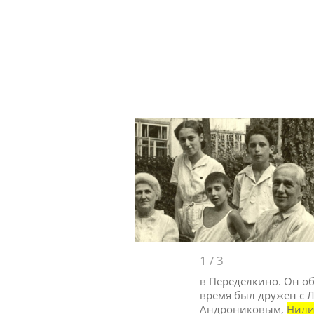
1
/
3
в Переделкино. Он об
время был дружен с 
Андрониковым,
Нил