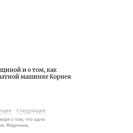
вщиной и о том, как
ечатной машинке Корнея
ущее
Следующее
воря о том, что одно
ом, Фединым,