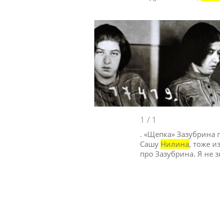
1
/
1
. «Щепка» Зазубрина
Сашу
Нилина
, тоже 
про Зазубрина. Я не 