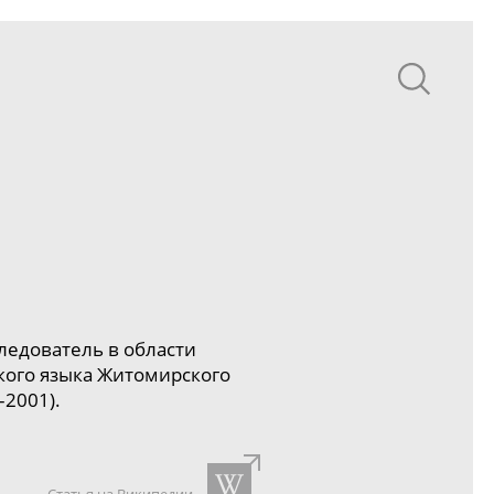
ледователь в области
кого языка Житомирского
–200
1).