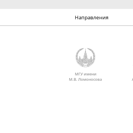
Направления
МГУ имени
М.В. Ломоносова