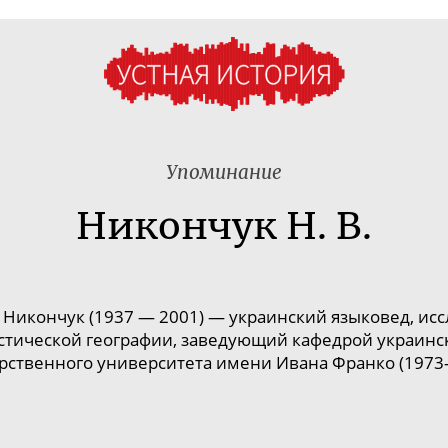
Упоминание
Никончук Н. В.
Никончук (1937 — 2001) — украинский языковед, исс
стической географии, заведующий кафедрой украинс
арственного университета имени Ивана Франко (19
73