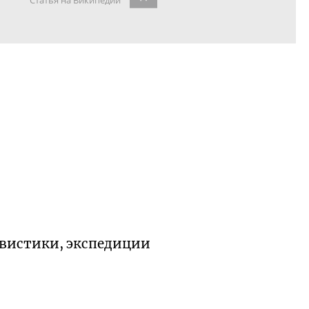
Статья на Википедии
гвистики, экспедиции