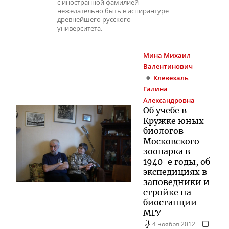
с иностранной фамилией
нежелательно быть в аспирантуре
древнейшего русского
университета.
Мина
Михаил
Валентинович
Клевезаль
Галина
Александровна
Об учебе в
Кружке юных
биологов
Московского
зоопарка в
1940-е годы, об
экспедициях в
заповедники и
стройке на
биостанции
МГУ
4 ноября 2012