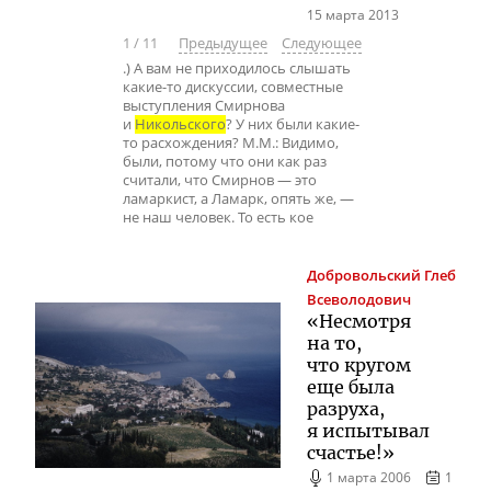
15 марта 2013
1
/
11
Предыдущее
Следующее
.) А вам не приходилось слышать
какие-то дискуссии, совместные
выступления Смирнова
и
Никольского
? У них были какие-
то расхождения? М.М.: Видимо,
были, потому что они как раз
считали, что Смирнов — это
ламаркист, а Ламарк, опять же, —
не наш человек. То есть кое
Добровольский
Глеб
Всеволодович
«Несмотря
на то,
что кругом
еще была
разруха,
я испытывал
счастье!»
1 марта 2006
1