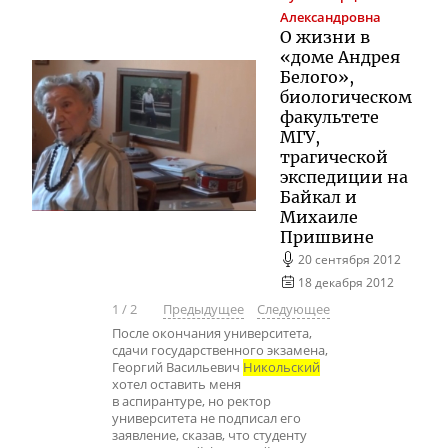
Александровна
О жизни в
«доме Андрея
Белого»,
биологическом
факультете
МГУ,
трагической
экспедиции на
Байкал и
Михаиле
Пришвине
20 сентября 2012
18 декабря 2012
1
/
2
Предыдущее
Следующее
После окончания университета,
сдачи государственного экзамена,
Георгий Васильевич
Никольский
хотел оставить меня
в аспирантуре, но ректор
университета не подписал его
заявление, сказав, что студенту