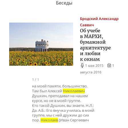
Беседы
Бродский
Александр
Саввич
Об учебе
в МАРХИ,
бумажной
архитектуре
и любви
к окнам
1 мая 2015
1
августа 2016
1
/
1
на моей памяти, большинство.
Там был Алексей
Николаевич
Душкин, преподавал на нашем
курсе, но не в моей группе.
Кто такой Душкин, вы знаете. Н.Л.:
Да. А.Б.: Его внучка училась в моей
группе, мы с ней дружим до сих
пор.
Николаев
[Иван Сергеевич