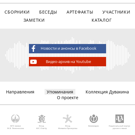
СБОРНИКИ
БЕСЕДЫ
АРТЕФАКТЫ
УЧАСТНИКИ
ЗАМЕТКИ
КАТАЛОГ
Новости и анонсы в Facebook
Видео-архив на Youtube
Направления
Упоминания
Коллекция Дувакина
О проекте
МГУ имени
Фонд
Фонд
Викимедиа
Национальный корпус
М.В. Ломоносова
AVC Charity
Михаила Прохорова
русского языка