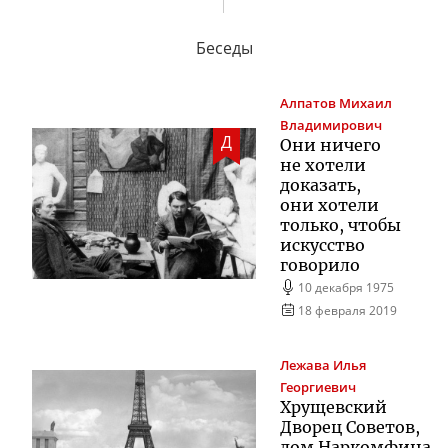
Беседы
Алпатов
Михаил
Владимирович
Д
Они ничего
не хотели
доказать,
они хотели
только, чтобы
искусство
говорило
10 декабря 1975
18 февраля 2019
Лежава
Илья
Георгиевич
Хрущевский
Дворец Советов,
дом Наркомфина