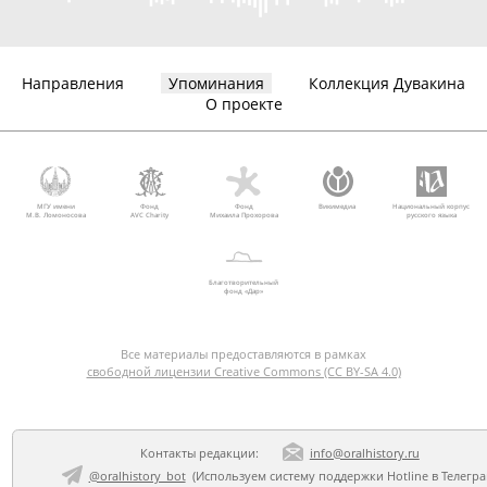
Направления
Упоминания
Коллекция Дувакина
О проекте
МГУ имени
Фонд
Фонд
Викимедиа
Национальный корпус
М.В. Ломоносова
AVC Charity
Михаила Прохорова
русского языка
Благотворительный
фонд «Дар»
Все материалы предоставляются в рамках
свободной лицензии Creative Commons (CC BY-SA 4.0)
Контакты редакции:
info@oralhistory.ru
@oralhistory_bot
(Используем
систему поддержки Hotline в Телегр