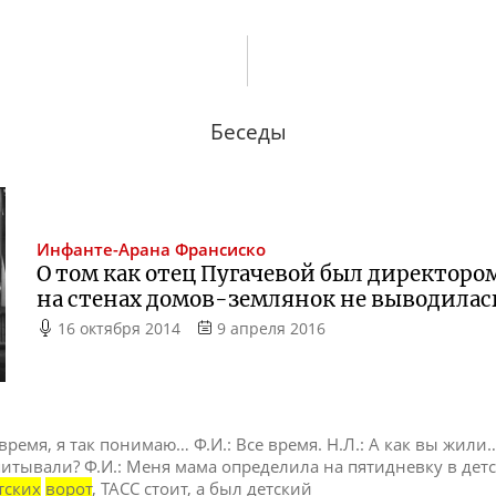
Беседы
Инфанте-Арана
Франсиско
О том как отец Пугачевой был директоро
на стенах
домов-землянок
не выводилас
16 октября 2014
9 апреля 2016
 время, я так понимаю… Ф.И.: Все время. Н.Л.: А как вы жили
итывали? Ф.И.: Меня мама определила на пятидневку в детск
тских
ворот
, ТАСС стоит, а был детский