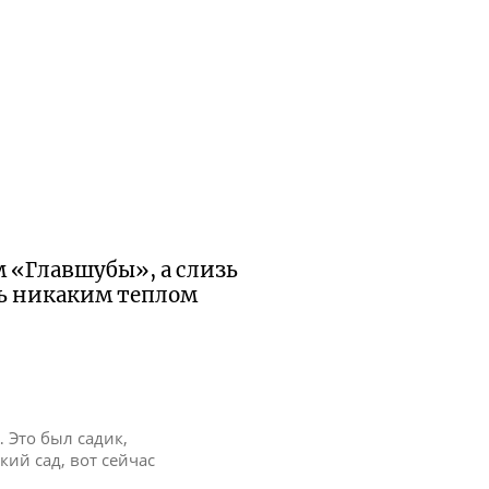
м «Главшубы», а слизь
ь никаким теплом
… Это был садик,
ий сад, вот сейчас