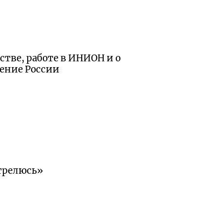
тве, работе в ИНИОН и о
сение России
трелюсь»