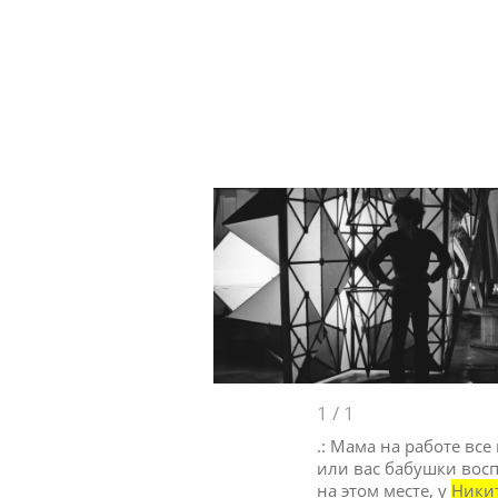
1
/
1
.: Мама на работе все
или вас бабушки восп
на этом месте, у
Ники