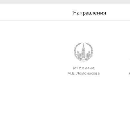
Направления
МГУ имени
М.В. Ломоносова