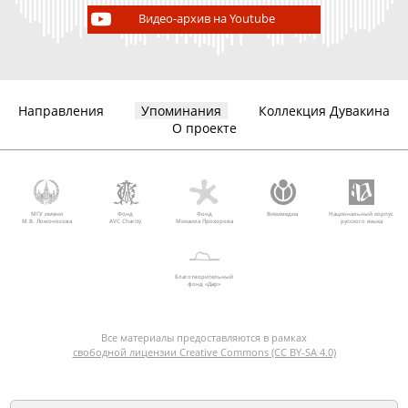
Видео-архив на Youtube
Направления
Упоминания
Коллекция Дувакина
О проекте
МГУ имени
Фонд
Фонд
Викимедиа
Национальный корпус
М.В. Ломоносова
AVC Charity
Михаила Прохорова
русского языка
Благотворительный
фонд «Дар»
Все материалы предоставляются в рамках
свободной лицензии Creative Commons (CC BY-SA 4.0)