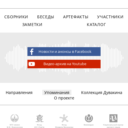
СБОРНИКИ
БЕСЕДЫ
АРТЕФАКТЫ
УЧАСТНИКИ
ЗАМЕТКИ
КАТАЛОГ
Новости и анонсы в Facebook
Видео-архив на Youtube
Направления
Упоминания
Коллекция Дувакина
О проекте
МГУ имени
Фонд
Фонд
Викимедиа
Национальный корпус
М.В. Ломоносова
AVC Charity
Михаила Прохорова
русского языка