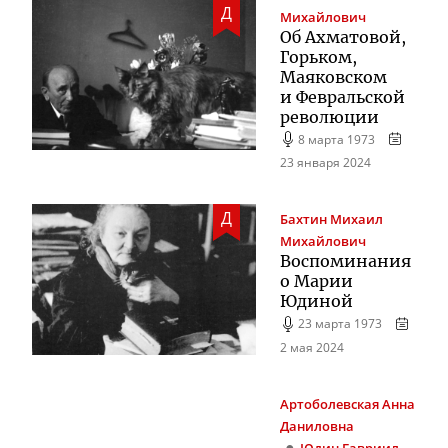
Д
Михайлович
Об Ахматовой,
Горьком,
Маяковском
и Февральской
революции
8 марта 1973
23 января 2024
Д
Бахтин
Михаил
Михайлович
Воспоминания
о Марии
Юдиной
23 марта 1973
2 мая 2024
Артоболевская
Анна
Даниловна