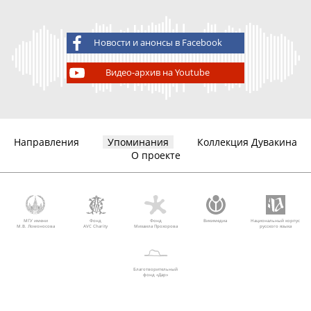
Новости и анонсы в Facebook
Видео-архив на Youtube
Направления
Упоминания
Коллекция Дувакина
О проекте
МГУ имени
Фонд
Фонд
Викимедиа
Национальный корпус
М.В. Ломоносова
AVC Charity
Михаила Прохорова
русского языка
Благотворительный
фонд «Дар»