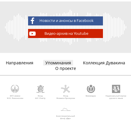
Новости и анонсы в Facebook
Видео-архив на Youtube
Направления
Упоминания
Коллекция Дувакина
О проекте
МГУ имени
Фонд
Фонд
Викимедиа
Национальный корпус
М.В. Ломоносова
AVC Charity
Михаила Прохорова
русского языка
Благотворительный
фонд «Дар»