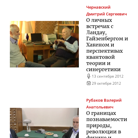
Чернавский
Дмитрий Сергеевич
О личных
встречах с
Ландау,
Гайзенбергом и
Хакеном и
перспективах
квантовой
теории и
синергетики
13 сентября 2012
29 октября 2012
Рубаков
Валерий
Анатольевич
О границах
познаваемости
природы,
революции в
физике и