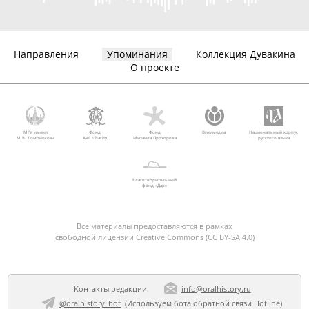
Направления
Упоминания
Коллекция Дувакина
О проекте
МГУ имени
Фонд
Фонд
Викимедиа
Национальный корпус
М.В. Ломоносова
AVC Charity
Михаила Прохорова
русского языка
Благотворительный
фонд «Дар»
Все материалы предоставляются в рамках
свободной лицензии Creative Commons (CC BY-SA 4.0)
Контакты редакции:
info@oralhistory.ru
@oralhistory_bot
(Используем
бота обратной связи Hotline
)