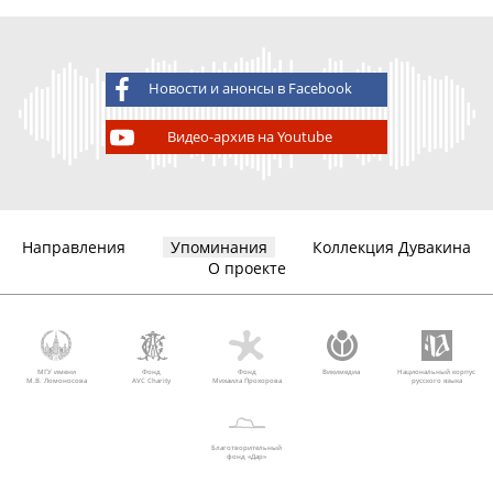
Новости и анонсы в Facebook
Видео-архив на Youtube
Направления
Упоминания
Коллекция Дувакина
О проекте
МГУ имени
Фонд
Фонд
Викимедиа
Национальный корпус
М.В. Ломоносова
AVC Charity
Михаила Прохорова
русского языка
Благотворительный
фонд «Дар»