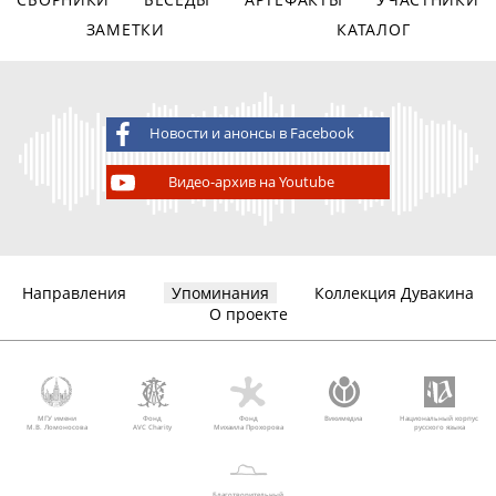
ЗАМЕТКИ
КАТАЛОГ
Новости и анонсы в Facebook
Видео-архив на Youtube
Направления
Упоминания
Коллекция Дувакина
О проекте
МГУ имени
Фонд
Фонд
Викимедиа
Национальный корпус
М.В. Ломоносова
AVC Charity
Михаила Прохорова
русского языка
Благотворительный