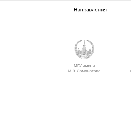
Направления
МГУ имени
М.В. Ломоносова