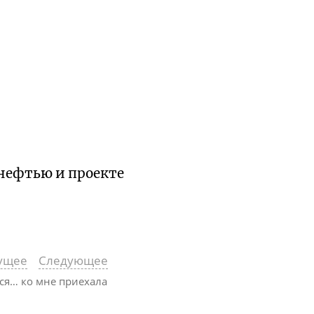
 нефтью и проекте
ущее
Следующее
лся… ко мне приехала