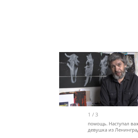
1
/
3
помощь. Наступал важ
девушка из Ленингра