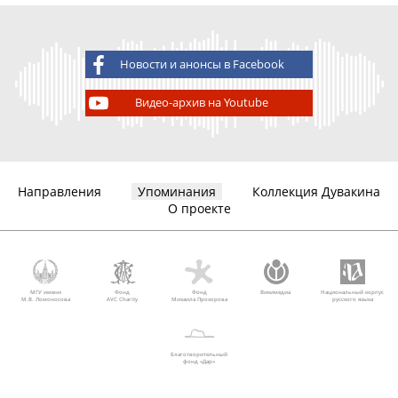
Новости и анонсы в Facebook
Видео-архив на Youtube
Направления
Упоминания
Коллекция Дувакина
О проекте
МГУ имени
Фонд
Фонд
Викимедиа
Национальный корпус
М.В. Ломоносова
AVC Charity
Михаила Прохорова
русского языка
Благотворительный
фонд «Дар»