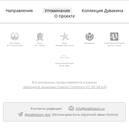
Направления
Упоминания
Коллекция Дувакина
О проекте
МГУ имени
Фонд
Фонд
Викимедиа
Национальный корпус
М.В. Ломоносова
AVC Charity
Михаила Прохорова
русского языка
Благотворительный
фонд «Дар»
Все материалы предоставляются в рамках
свободной лицензии Creative Commons (CC BY-SA 4.0)
Контакты редакции:
info@oralhistory.ru
@oralhistory_bot
(Используем
бота обратной связи Hotline
)