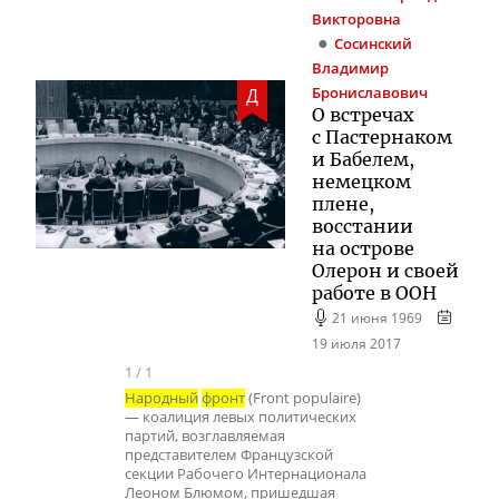
Викторовна
Сосинский
Владимир
Брониславович
Д
О встречах
с Пастернаком
и Бабелем,
немецком
плене,
восстании
на острове
Олерон и своей
работе в ООН
21 июня 1969
19 июля 2017
1
/
1
Народный
фронт
(Front populaire)
— коалиция левых политических
партий, возглавляемая
представителем Французской
секции Рабочего Интернационала
Леоном Блюмом, пришедшая