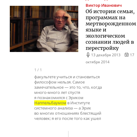
Виктор Иванович
Об истории семьи,
программах на
мертворожденном
языке и
экологическом
сознании людей в
перестройку
13 декабря 2013
17
октября 2014
1
/
1
факультете учиться и становиться
философом нельзя. Самое
замечательное — это то, что, когда
много-много лет спустя
я познакомился с Эриком
Наппельбаумом
в Институте
системного анализа — а Эрик
во многих отношениях блестящий
человек; я его после того как ушел