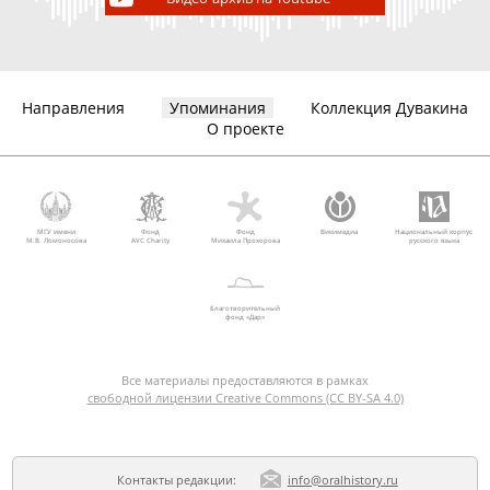
Направления
Упоминания
Коллекция Дувакина
О проекте
МГУ имени
Фонд
Фонд
Викимедиа
Национальный корпус
М.В. Ломоносова
AVC Charity
Михаила Прохорова
русского языка
Благотворительный
фонд «Дар»
Все материалы предоставляются в рамках
свободной лицензии Creative Commons (CC BY-SA 4.0)
Контакты редакции:
info@oralhistory.ru