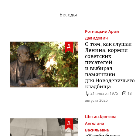
Беседы
Ротницкий
Арий
Давидович
О том, как слушал
Д
Ленина, кормил
советских
писателей
и выбирал
памятники
для Новодевичьего
кладбища
21 января 1975
18
августа 2025
Щекин-Кротова
Д
Ангелина
Васильевна
«У тебя будет