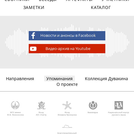
ЗАМЕТКИ
КАТАЛОГ
Новости и анонсы в Facebook
Видео-архив на Youtube
Направления
Упоминания
Коллекция Дувакина
О проекте
МГУ имени
Фонд
Фонд
Викимедиа
Национальный корпус
М.В. Ломоносова
AVC Charity
Михаила Прохорова
русского языка
Благотворительный