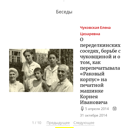
Беседы
Чуковская
Елена
Цезаревна
О
переделкинских
соседях, борьбе с
чуковщиной и о
том, как
перепечатывала
«Раковый
корпус» на
печатной
машинке
Корнея
Ивановича
5 апреля 2014
31 октября 2014
1
/
10
Предыдущее
Следующее