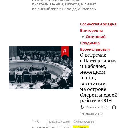
писатель. Он еще, кажется, и пишет
по-английски? А.С.: Да-да, он теперь
Сосинская
Ариадна
Викторовна
Сосинский
Владимир
Брониславович
Д
О встречах
с Пастернаком
и Бабелем,
немецком
плене,
восстании
на острове
Олерон и своей
работе в ООН
21 июня 1969
19 июля 2017
1
/
6
Предыдущее
Следующее
Вот как описывает это
Набоков