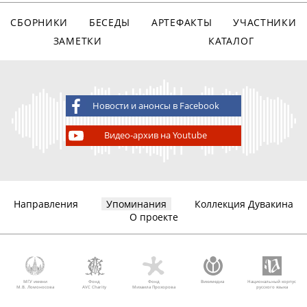
СБОРНИКИ
БЕСЕДЫ
АРТЕФАКТЫ
УЧАСТНИКИ
ЗАМЕТКИ
КАТАЛОГ
Новости и анонсы в Facebook
Видео-архив на Youtube
Направления
Упоминания
Коллекция Дувакина
О проекте
МГУ имени
Фонд
Фонд
Викимедиа
Национальный корпус
М.В. Ломоносова
AVC Charity
Михаила Прохорова
русского языка