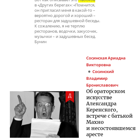
в «Других берегах»: «Помнится,
он пригласил меня в какой-то –
вероятно дорогой и хороший –
ресторан для задушевной беседы.
К сожалению, я не терплю
ресторанов, водочки, закусочек,
музычки – и задушевных бесед.
Бунин
Сосинская
Ариадна
Викторовна
Сосинский
Владимир
Брониславович
Об ораторском
Д
искусстве
Александра
Керенского,
встрече с батькой
Махно
и несостоявшемся
аресте