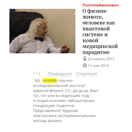
Пантелеймонович
О физике
живого,
человеке как
квантовой
системе и
новой
медицинской
парадигме
22 апреля 2013
12 мая 2014
1
/
2
Предыдущее
Следующее
. В.Б.:
НИИЯФ
, Научно-
исследовательский институт
ядерной физики. С.С.: Да-да-да. Факт
тот, что уже в следующем году
я создал комплекс лабораторных
стендов для студентов.
Представляете? Ядерная
электроника, экспериментальные
методы физики