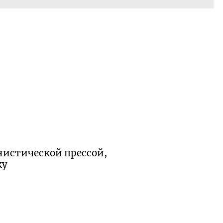
нистической прессой,
ку