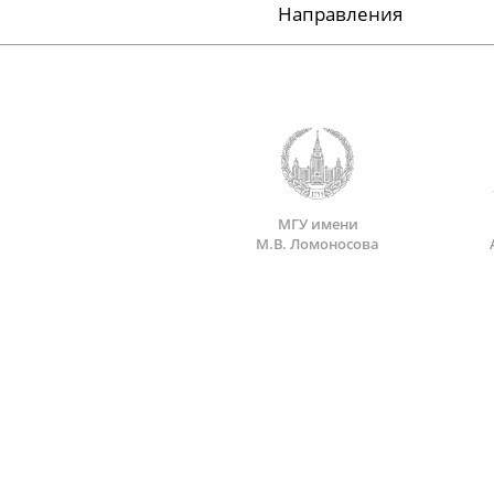
Направления
МГУ имени
М.В. Ломоносова