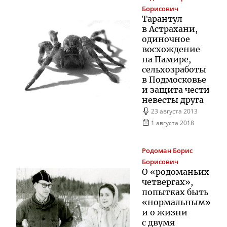
Борисович
Тарантул
в Астрахани,
одиночное
восхождение
на Памире,
сельхозработы
в Подмосковье
и защита чести
невесты друга
23 августа 2013
1 августа 2018
Родоман
Борис
Борисович
О «родоманьих
четвергах»,
попытках быть
«нормальным»
и о жизни
с двумя