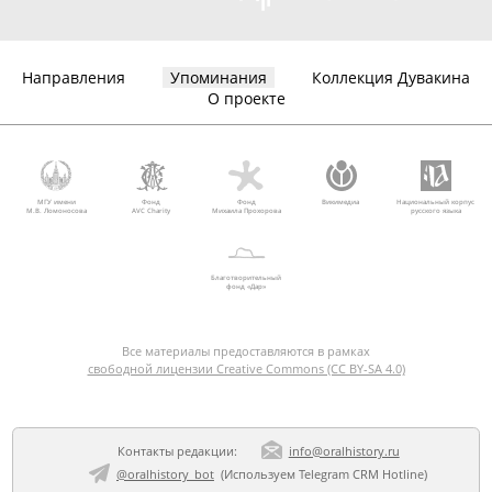
Направления
Упоминания
Коллекция Дувакина
О проекте
МГУ имени
Фонд
Фонд
Викимедиа
Национальный корпус
М.В. Ломоносова
AVC Charity
Михаила Прохорова
русского языка
Благотворительный
фонд «Дар»
Все материалы предоставляются в рамках
свободной лицензии Creative Commons (CC BY-SA 4.0)
Контакты редакции:
info@oralhistory.ru
@oralhistory_bot
(Используем
Telegram CRM Hotline
)