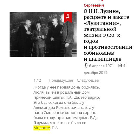
Сергеевич
О Н.Н. Лузине,
Д
расцвете и закате
«Лузитании»,
театральной
жизни 1920-х
годов
и противостоянии
собиновцев
и шаляпинцев
6 апреля 1971
4
декабря 2015
1
/
2
Предыдущее
Следующее
, когда у нее первая дочь родилась,
Люля, вы ей в родильный дом
принесли цветы. П.А.: Да, это верно.
Это было, когда она была у
Александра Романовича там, а у
нас в Смоленске хорошая сирень
была в саду, при нашем доме. В.Д.:
Я думал, что это все было во
Мценске
. П.А