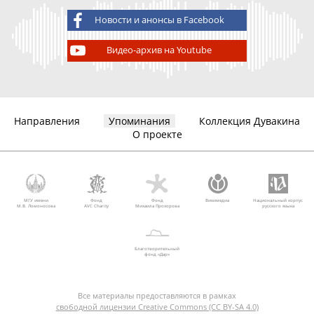
Новости и анонсы в Facebook
Видео-архив на Youtube
Направления
Упоминания
Коллекция Дувакина
О проекте
МГУ имени
Фонд
Фонд
Викимедиа
Национальный корпус
М.В. Ломоносова
AVC Charity
Михаила Прохорова
русского языка
Благотворительный
фонд «Дар»
Все материалы предоставляются в рамках
свободной лицензии Creative Commons (CC BY-SA 4.0)