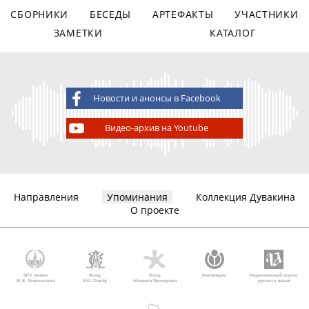
СБОРНИКИ
БЕСЕДЫ
АРТЕФАКТЫ
УЧАСТНИКИ
ЗАМЕТКИ
КАТАЛОГ
Новости и анонсы в Facebook
Видео-архив на Youtube
Направления
Упоминания
Коллекция Дувакина
О проекте
МГУ имени
Фонд
Фонд
Викимедиа
Национальный корпус
М.В. Ломоносова
AVC Charity
Михаила Прохорова
русского языка