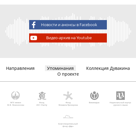
Новости и анонсы в Facebook
Видео-архив на Youtube
Направления
Упоминания
Коллекция Дувакина
О проекте
МГУ имени
Фонд
Фонд
Викимедиа
Национальный корпус
М.В. Ломоносова
AVC Charity
Михаила Прохорова
русского языка
Благотворительный
фонд «Дар»