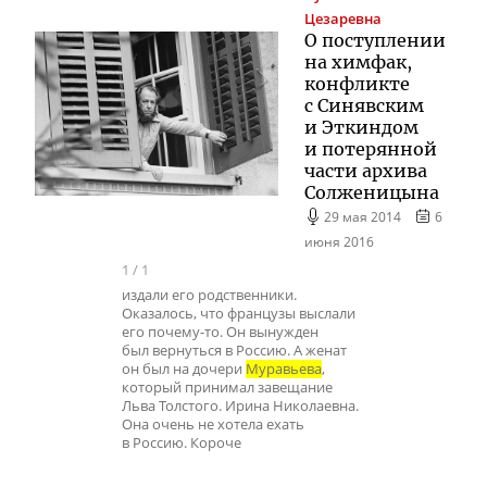
Цезаревна
О поступлении
на химфак,
конфликте
с Синявским
и Эткиндом
и потерянной
части архива
Солженицына
29 мая 2014
6
июня 2016
1
/
1
издали его родственники.
Оказалось, что французы выслали
его почему-то. Он вынужден
был вернуться в Россию. А женат
он был на дочери
Муравьева
,
который принимал завещание
Льва Толстого. Ирина Николаевна.
Она очень не хотела ехать
в Россию. Короче