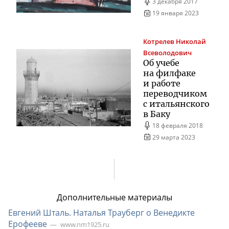
3 декабря 2017
19 января 2023
Котрелев
Николай
Всеволодович
Об учебе
на филфаке
и работе
переводчиком
с итальянского
в Баку
18 февраля 2018
29 марта 2023
Дополнительные материалы
Евгений Шталь. Наталья Трауберг о Венедикте
Ерофееве
www.nm1925.ru